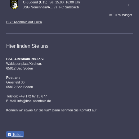
C-Jugend (U15), Sa. 15.08. 16:00 Uhr
-:-
JSG Neuenhain/A...
vs.
FC Sulzbach
© FuPa-Widget
BSC Altenhain auf FuPa
Hier finden Sie uns:
BSC Altenhain1980 e.V.
Waldsportplatz/Kirchstr.
65812 Bad Soden
Post an:
Geierfeld 36
65812 Bad Soden
Telefon: +49 172 67 13 677
E-Mail: info@bsc-altenhain.de
Können wir etwas für Sie tun? Dann nehmen Sie Kontakt auf!
Teilen