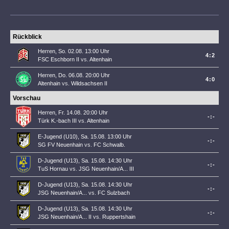
Rückblick
Herren, So. 02.08. 13:00 Uhr
4:2
FSC Eschborn II
vs.
Altenhain
Herren, Do. 06.08. 20:00 Uhr
4:0
Altenhain
vs.
Wildsachsen II
Vorschau
Herren, Fr. 14.08. 20:00 Uhr
-:-
Türk K.-bach III
vs.
Altenhain
E-Jugend (U10), Sa. 15.08. 13:00 Uhr
-:-
SG FV Neuenhain
vs.
FC Schwalb.
D-Jugend (U13), Sa. 15.08. 14:30 Uhr
-:-
TuS Hornau
vs.
JSG Neuenhain/A... III
D-Jugend (U13), Sa. 15.08. 14:30 Uhr
-:-
JSG Neuenhain/A...
vs.
FC Sulzbach
D-Jugend (U13), Sa. 15.08. 14:30 Uhr
-:-
JSG Neuenhain/A... II
vs.
Ruppertshain