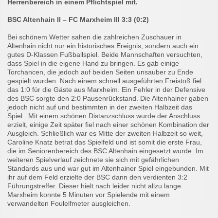
Herrenbereich in einem Pflichtspiel mit.
BSC Altenhain II – FC Marxheim III 3:3 (0:2)
Bei schönem Wetter sahen die zahlreichen Zuschauer in
Altenhain nicht nur ein historisches Ereignis, sondern auch ein
gutes D-Klassen Fußballspiel. Beide Mannschaften versuchten,
dass Spiel in die eigene Hand zu bringen. Es gab einige
Torchancen, die jedoch auf beiden Seiten unsauber zu Ende
gespielt wurden. Nach einem schnell ausgeführten Freistoß fiel
das 1:0 für die Gäste aus Marxheim. Ein Fehler in der Defensive
des BSC sorgte den 2:0 Pausenrückstand. Die Altenhainer gaben
jedoch nicht auf und bestimmten in der zweiten Halbzeit das
Spiel. Mit einem schönen Distanzschluss wurde der Anschluss
erzielt, einige Zeit später fiel nach einer schönen Kombination der
Ausgleich. Schließlich war es Mitte der zweiten Halbzeit so weit,
Caroline Knatz betrat das Spielfeld und ist somit die erste Frau,
die im Seniorenbereich des BSC Altenhain eingesetzt wurde. Im
weiteren Spielverlauf zeichnete sie sich mit gefährlichen
Standards aus und war gut im Altenhainer Spiel eingebunden. Mit
ihr auf dem Feld erzielte der BSC dann den verdienten 3:2
Führungstreffer. Dieser hielt nach leider nicht allzu lange.
Marxheim konnte 5 Minuten vor Spielende mit einem
verwandelten Foulelfmeter ausgleichen.