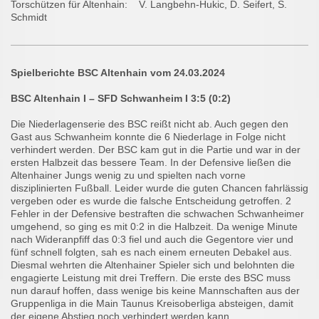
Torschützen für Altenhain: V. Langbehn-Hukic, D. Seifert, S.
Schmidt
Spielberichte BSC Altenhain vom 24.03.2024
BSC Altenhain I – SFD Schwanheim I 3:5 (0:2)
Die Niederlagenserie des BSC reißt nicht ab. Auch gegen den
Gast aus Schwanheim konnte die 6 Niederlage in Folge nicht
verhindert werden. Der BSC kam gut in die Partie und war in der
ersten Halbzeit das bessere Team. In der Defensive ließen die
Altenhainer Jungs wenig zu und spielten nach vorne
disziplinierten Fußball. Leider wurde die guten Chancen fahrlässig
vergeben oder es wurde die falsche Entscheidung getroffen. 2
Fehler in der Defensive bestraften die schwachen Schwanheimer
umgehend, so ging es mit 0:2 in die Halbzeit. Da wenige Minute
nach Wideranpfiff das 0:3 fiel und auch die Gegentore vier und
fünf schnell folgten, sah es nach einem erneuten Debakel aus.
Diesmal wehrten die Altenhainer Spieler sich und belohnten die
engagierte Leistung mit drei Treffern. Die erste des BSC muss
nun darauf hoffen, dass wenige bis keine Mannschaften aus der
Gruppenliga in die Main Taunus Kreisoberliga absteigen, damit
der eigene Abstieg noch verhindert werden kann.