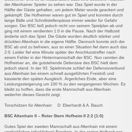
der Altenhainer Spieler zu sehen war. Das Spiel wurde in der
Hälfte der Gäste gehalten, um jedem Meter wurde geackert und
gekämpft. Die Hofheimer waren gut im Spiel und konnten durch
lange Bälle und Schnittstellenpässe immer wieder für Gefahr
sorgen. Der BSC ließ jedoch nicht von seinem Spielplan ab und
ging mit einem verdienten 1:0 in die Pause. Nach der Halbzeit
änderte sich das Spiel. Die Gäste wurden deutlich stärker und
drückten Altenhain in die eigene Hälfte. Dennoch konnte sich der
BSC ab und zu befreien, aus so einer Situation fiel dann auch das
2:0. Leider fiel eine Minute später der Anschlusstreffer nach
einem Fehler in der Hintermannschaft der BSC. Nun rannten die
Hofheimer an, die gutstehende Defensive des BSC hielt dem
jedoch stand. In der 93. Spielminute schlief der Defensivverbund
aus Altenhain bei einem schnell ausgeführten Freistoß und
kassierte den späten Ausgleich. Ärgerliches Ende, aber eine
Leistungssteigerung um 100 % zu den vergangenen Wochen. Es
bleibt zu hoffen, dass die erste Mannschaft aus Altenhain
weiterhin dieses Gesicht zeigt.
Torschützen für Altenhain: D. Eberhardt & A. Bauch
BSC Altenhain II – Roter Stern Hofheim II 2:2 (1:0)
Gutes Spiel der zweiten Mannschaft aus Altenhain mit einem
unglücklichen (glücklichen) Ergebnis. In der ersten Halbzeit war