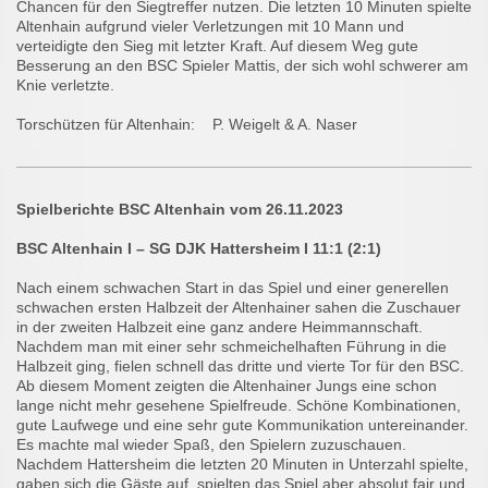
Chancen für den Siegtreffer nutzen. Die letzten 10 Minuten spielte
Altenhain aufgrund vieler Verletzungen mit 10 Mann und
verteidigte den Sieg mit letzter Kraft. Auf diesem Weg gute
Besserung an den BSC Spieler Mattis, der sich wohl schwerer am
Knie verletzte.
Torschützen für Altenhain: P. Weigelt & A. Naser
Spielberichte BSC Altenhain vom 26.11.2023
BSC Altenhain I – SG DJK Hattersheim I 11:1 (2:1)
Nach einem schwachen Start in das Spiel und einer generellen
schwachen ersten Halbzeit der Altenhainer sahen die Zuschauer
in der zweiten Halbzeit eine ganz andere Heimmannschaft.
Nachdem man mit einer sehr schmeichelhaften Führung in die
Halbzeit ging, fielen schnell das dritte und vierte Tor für den BSC.
Ab diesem Moment zeigten die Altenhainer Jungs eine schon
lange nicht mehr gesehene Spielfreude. Schöne Kombinationen,
gute Laufwege und eine sehr gute Kommunikation untereinander.
Es machte mal wieder Spaß, den Spielern zuzuschauen.
Nachdem Hattersheim die letzten 20 Minuten in Unterzahl spielte,
gaben sich die Gäste auf, spielten das Spiel aber absolut fair und