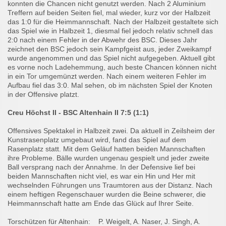
konnten die Chancen nicht genutzt werden. Nach 2 Aluminium
Treffern auf beiden Seiten fiel, mal wieder, kurz vor der Halbzeit
das 1:0 für die Heimmannschaft. Nach der Halbzeit gestaltete sich
das Spiel wie in Halbzeit 1, diesmal fiel jedoch relativ schnell das
2:0 nach einem Fehler in der Abwehr des BSC. Dieses Jahr
zeichnet den BSC jedoch sein Kampfgeist aus, jeder Zweikampf
wurde angenommen und das Spiel nicht aufgegeben. Aktuell gibt
es vorne noch Ladehemmung, auch beste Chancen können nicht
in ein Tor umgemünzt werden. Nach einem weiteren Fehler im
Aufbau fiel das 3:0. Mal sehen, ob im nächsten Spiel der Knoten
in der Offensive platzt.
Creu Höchst II - BSC Altenhain II 7:5 (1:1)
Offensives Spektakel in Halbzeit zwei. Da aktuell in Zeilsheim der
Kunstrasenplatz umgebaut wird, fand das Spiel auf dem
Rasenplatz statt. Mit dem Geläuf hatten beiden Mannschaften
ihre Probleme. Bälle wurden ungenau gespielt und jeder zweite
Ball versprang nach der Annahme. In der Defensive lief bei
beiden Mannschaften nicht viel, es war ein Hin und Her mit
wechselnden Führungen uns Traumtoren aus der Distanz. Nach
einem heftigen Regenschauer wurden die Beine schwerer, die
Heimmannschaft hatte am Ende das Glück auf Ihrer Seite.
Torschützen für Altenhain: P. Weigelt, A. Naser, J. Singh, A.