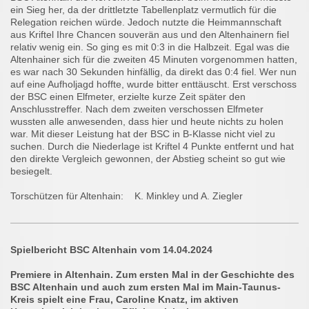
ein Sieg her, da der drittletzte Tabellenplatz vermutlich für die
Relegation reichen würde. Jedoch nutzte die Heimmannschaft
aus Kriftel Ihre Chancen souverän aus und den Altenhainern fiel
relativ wenig ein. So ging es mit 0:3 in die Halbzeit. Egal was die
Altenhainer sich für die zweiten 45 Minuten vorgenommen hatten,
es war nach 30 Sekunden hinfällig, da direkt das 0:4 fiel. Wer nun
auf eine Aufholjagd hoffte, wurde bitter enttäuscht. Erst verschoss
der BSC einen Elfmeter, erzielte kurze Zeit später den
Anschlusstreffer. Nach dem zweiten verschossen Elfmeter
wussten alle anwesenden, dass hier und heute nichts zu holen
war. Mit dieser Leistung hat der BSC in B-Klasse nicht viel zu
suchen. Durch die Niederlage ist Kriftel 4 Punkte entfernt und hat
den direkte Vergleich gewonnen, der Abstieg scheint so gut wie
besiegelt.
Torschützen für Altenhain: K. Minkley und A. Ziegler
Spielbericht BSC Altenhain vom 14.04.2024
Premiere in Altenhain. Zum ersten Mal in der Geschichte des
BSC Altenhain und auch zum ersten Mal im Main-Taunus-
Kreis spielt eine Frau, Caroline Knatz, im aktiven