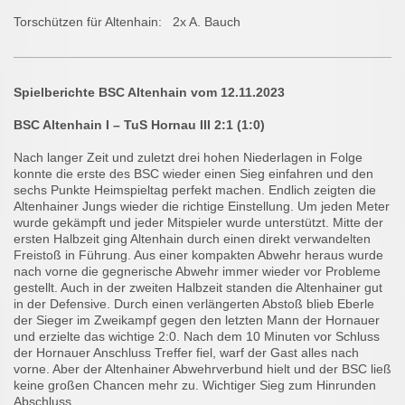
Torschützen für Altenhain: 2x A. Bauch
Spielberichte BSC Altenhain vom 12.11.2023
BSC Altenhain I – TuS Hornau III 2:1 (1:0)
Nach langer Zeit und zuletzt drei hohen Niederlagen in Folge
konnte die erste des BSC wieder einen Sieg einfahren und den
sechs Punkte Heimspieltag perfekt machen. Endlich zeigten die
Altenhainer Jungs wieder die richtige Einstellung. Um jeden Meter
wurde gekämpft und jeder Mitspieler wurde unterstützt. Mitte der
ersten Halbzeit ging Altenhain durch einen direkt verwandelten
Freistoß in Führung. Aus einer kompakten Abwehr heraus wurde
nach vorne die gegnerische Abwehr immer wieder vor Probleme
gestellt. Auch in der zweiten Halbzeit standen die Altenhainer gut
in der Defensive. Durch einen verlängerten Abstoß blieb Eberle
der Sieger im Zweikampf gegen den letzten Mann der Hornauer
und erzielte das wichtige 2:0. Nach dem 10 Minuten vor Schluss
der Hornauer Anschluss Treffer fiel, warf der Gast alles nach
vorne. Aber der Altenhainer Abwehrverbund hielt und der BSC ließ
keine großen Chancen mehr zu. Wichtiger Sieg zum Hinrunden
Abschluss.