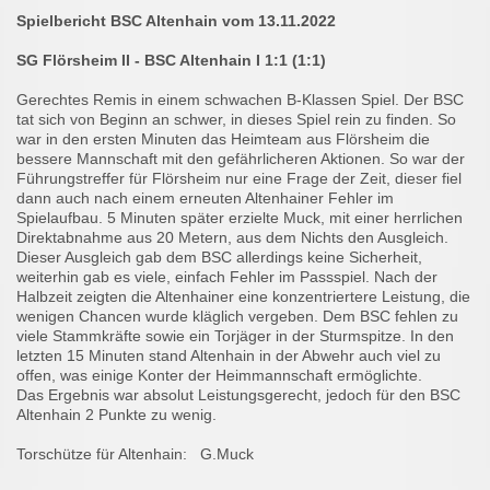
Spielbericht BSC Altenhain vom 13.11.2022
SG Flörsheim II - BSC Altenhain I 1:1 (1:1)
Gerechtes Remis in einem schwachen B-Klassen Spiel. Der BSC
tat sich von Beginn an schwer, in dieses Spiel rein zu finden. So
war in den ersten Minuten das Heimteam aus Flörsheim die
bessere Mannschaft mit den gefährlicheren Aktionen. So war der
Führungstreffer für Flörsheim nur eine Frage der Zeit, dieser fiel
dann auch nach einem erneuten Altenhainer Fehler im
Spielaufbau. 5 Minuten später erzielte Muck, mit einer herrlichen
Direktabnahme aus 20 Metern, aus dem Nichts den Ausgleich.
Dieser Ausgleich gab dem BSC allerdings keine Sicherheit,
weiterhin gab es viele, einfach Fehler im Passspiel. Nach der
Halbzeit zeigten die Altenhainer eine konzentriertere Leistung, die
wenigen Chancen wurde kläglich vergeben. Dem BSC fehlen zu
viele Stammkräfte sowie ein Torjäger in der Sturmspitze. In den
letzten 15 Minuten stand Altenhain in der Abwehr auch viel zu
offen, was einige Konter der Heimmannschaft ermöglichte.
Das Ergebnis war absolut Leistungsgerecht, jedoch für den BSC
Altenhain 2 Punkte zu wenig.
Torschütze für Altenhain: G.Muck