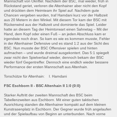
Mannschaft von Okriftel. Nachdem der BSC, mal wieder, früh in
Rückstand geriet, verloren die Altenhainer aber nicht den Kopf
und drückten dem Heimteam ihr Spiel auf. Nachdem gute
Chancen vergeben wurden, traf Hamdani kurz vor der Halbzeit
aus 20 Metern in den Winkel. Mit diesem Tor kam der BSC mit
Rückenwind aus der Halbzeit und dominierte das Spiel. Leider
hatte an diesem Tag der Heimtorwart einen Sahnetag – Mit der
Hand, dem Kopf oder einen Fuß – an jeden Abschluss kam er
irgendwie noch dran. So kam es wie es kommen musste, Fehler
in der Altenhainer Defensive und es stand 1:2 aus der Sicht des
BSC. Nun musste der BSC Offensiver spielen und hinten
aufmachen – und wurde dreimal ausgekontert. Das 5:1 spiegelt
zwar nicht den Spielverlauf wieder, dennoch bekam der BSC
wieder fünf Gegentreffer. Dennoch eine endlich wieder bessere
Performance der ersten Mannschaft aus Altenhain.
Torschütze für Altenhain: I. Hamdani
FSC Eschborn II - BSC Altenhain II 1:0 (0:0)
Starker Auftritt der zweiten Mannschaft des BSC beim
Tabellenzweiten aus Eschborn. Mit einer guten taktischen
Ausrichtung standen die Altenhainer kompakt auf dem kleinen
Kunstrasenplatz in Eschborn. Der Gegner wurde früh angelaufen
und der Spielaufbau von Beginn an unterbunden. Nach vorne