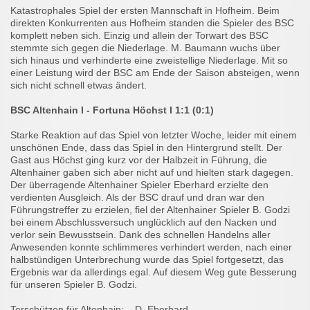
Katastrophales Spiel der ersten Mannschaft in Hofheim. Beim
direkten Konkurrenten aus Hofheim standen die Spieler des BSC
komplett neben sich. Einzig und allein der Torwart des BSC
stemmte sich gegen die Niederlage. M. Baumann wuchs über
sich hinaus und verhinderte eine zweistellige Niederlage. Mit so
einer Leistung wird der BSC am Ende der Saison absteigen, wenn
sich nicht schnell etwas ändert.
BSC Altenhain I - Fortuna Höchst I 1:1 (0:1)
Starke Reaktion auf das Spiel von letzter Woche, leider mit einem
unschönen Ende, dass das Spiel in den Hintergrund stellt. Der
Gast aus Höchst ging kurz vor der Halbzeit in Führung, die
Altenhainer gaben sich aber nicht auf und hielten stark dagegen.
Der überragende Altenhainer Spieler Eberhard erzielte den
verdienten Ausgleich. Als der BSC drauf und dran war den
Führungstreffer zu erzielen, fiel der Altenhainer Spieler B. Godzi
bei einem Abschlussversuch unglücklich auf den Nacken und
verlor sein Bewusstsein. Dank des schnellen Handelns aller
Anwesenden konnte schlimmeres verhindert werden, nach einer
halbstündigen Unterbrechung wurde das Spiel fortgesetzt, das
Ergebnis war da allerdings egal. Auf diesem Weg gute Besserung
für unseren Spieler B. Godzi.
Torschützen für Altenhain: D. Eberhard