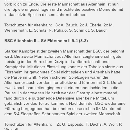
vorbildich zu Ende. Die erste Mannschaft aus Altenhain ist nun
drei Spiele ungeschlagen und möchte die positiven Momente mit
in das letzte Spiel in diesem Jahr mitnehmen.
Torschützen für Altenhain: 3x A. Bauch, 2x J. Eberle, 2x M.
Wennemuth, E. Schütz, N. Puhalo, S. Schmidt, S. Bauch
BSC Altenhain II – SV Flörsheim II 5:4 (3:3)
Starker Kampfgeist der zweiten Mannschaft der BSC, der belohnt
wird. Die zweite Mannschaft aus Altenhain zeigte eine sehr gute
Leistung in den Bereichen Disziplin, Laufbereitschaft und
Kampfgeist. Mit dieser Einstellung konnte der Tabellen vierte aus
Flörsheim ihr gewohntes Spiel nicht spielen und Altenhain hatte
die Partie im Griff. Neben schönen Spielzügen waren die
Altenhainer auch vor dem Tor effektiv und führten mit 3:1. Durch
zwei Unachtsamkeiten ging es mit einem unentschieden in die
Pause. In der zweiten Halbzeit war der Gast spielbestimmend,
fand durch die gutstehende Defensive aber keine Mittel, um
gefährlich vor das Tor zu kommen. Nachdem der BSC wieder eine
Führung hergegeben hat, belohnten diese sich in 95 Minute mit
dem 5:4 Siegtreffer. Sehr starkes Spiel der zweiten Mannschaft.
Torschützen für Altenhain: 2x G. Esposito, T. Dachs, A. Wolf, P.
Weigelt