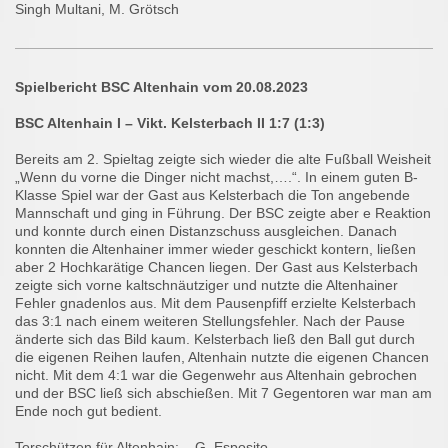
Singh Multani,
M. Grötsch
Spielbericht BSC Altenhain vom 20.08.2023
BSC Altenhain I – Vikt. Kelsterbach II 1:7 (1:3)
Bereits am 2. Spieltag zeigte sich wieder die alte Fußball Weisheit
„Wenn du vorne die Dinger nicht machst,….“. In einem guten B-
Klasse Spiel war der Gast aus Kelsterbach die Ton angebende
Mannschaft und ging in Führung. Der BSC zeigte aber e Reaktion
und konnte durch einen Distanzschuss ausgleichen. Danach
konnten die Altenhainer immer wieder geschickt kontern, ließen
aber 2 Hochkarätige Chancen liegen. Der Gast aus Kelsterbach
zeigte sich vorne kaltschnäutziger und nutzte die Altenhainer
Fehler gnadenlos aus. Mit dem Pausenpfiff erzielte Kelsterbach
das 3:1 nach einem weiteren Stellungsfehler. Nach der Pause
änderte sich das Bild kaum. Kelsterbach ließ den Ball gut durch
die eigenen Reihen laufen, Altenhain nutzte die eigenen Chancen
nicht. Mit dem 4:1 war die Gegenwehr aus Altenhain gebrochen
und der BSC ließ sich abschießen. Mit 7 Gegentoren war man am
Ende noch gut bedient.
Torschützen für Altenhain: G. Esposito