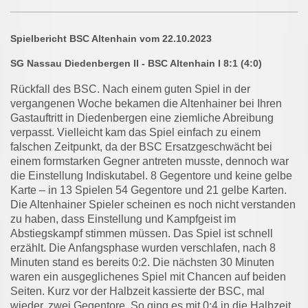
Spielbericht BSC Altenhain vom 22.10.2023
SG Nassau Diedenbergen II - BSC Altenhain I 8:1 (4:0)
Rückfall des BSC. Nach einem guten Spiel in der
vergangenen Woche bekamen die Altenhainer bei Ihren
Gastauftritt in Diedenbergen eine ziemliche Abreibung
verpasst. Vielleicht kam das Spiel einfach zu einem
falschen Zeitpunkt, da der BSC Ersatzgeschwächt bei
einem formstarken Gegner antreten musste, dennoch war
die Einstellung Indiskutabel. 8 Gegentore und keine gelbe
Karte – in 13 Spielen 54 Gegentore und 21 gelbe Karten.
Die Altenhainer Spieler scheinen es noch nicht verstanden
zu haben, dass Einstellung und Kampfgeist im
Abstiegskampf stimmen müssen. Das Spiel ist schnell
erzählt. Die Anfangsphase wurden verschlafen, nach 8
Minuten stand es bereits 0:2. Die nächsten 30 Minuten
waren ein ausgeglichenes Spiel mit Chancen auf beiden
Seiten. Kurz vor der Halbzeit kassierte der BSC, mal
wieder, zwei Gegentore. So ging es mit 0:4 in die Halbzeit.