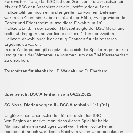
zwei weitere Tore, der BSC lud den Gast zum Tore schießen ein.
Als der BSC den Anschluss erzielte, hoffte jeder auf den
Halbzeitpfiff um noch einmal angreifen zu können. Defensiv
waren die Altenhainer aber nicht auf der Höhe, zwei gravierende
Fehler und Eddersheim nutzte diese Eiskalt zum 1:6
Halbzeitstand. In der zweiten Halbzeit zeigte der BSC Moral und
hielt gut dagegen und verdiente sich ein 1:1 in der zweiten
Halbzeit, obwohl auch hier genug Chancen für ein besseres
Ergebnis da waren.
In der Winterpause gilt es jetzt, dass sich die Spieler regenerieren
und gut aus der Winterpause kommen, um das Ziel Klassenerhalt
zu erreichen.
Torschützen für Altenhain: P. Weigelt und D. Eberhard
Spielbericht BSC Altenhain vom 04.12.2022
SG Nass. Diedenbergen II - BSC Altenhain I 1:1 (0:1)
Unglückliches Unentschieden für die erste des BSC.
Von Beginn an merkte man, dass dieses Spiel für beide
Mannschaften ein wichtiges Spiel war. Fehler wollte keiner
machen, dennoch war dieses Spiel von vielen Ungenauigkeiten