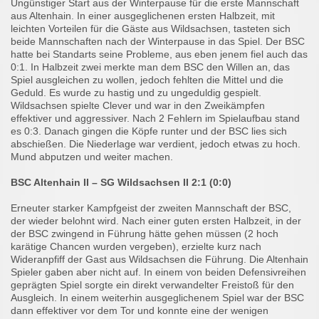
Ungünstiger Start aus der Winterpause für die erste Mannschaft
aus Altenhain. In einer ausgeglichenen ersten Halbzeit, mit
leichten Vorteilen für die Gäste aus Wildsachsen, tasteten sich
beide Mannschaften nach der Winterpause in das Spiel. Der BSC
hatte bei Standarts seine Probleme, aus eben jenem fiel auch das
0:1. In Halbzeit zwei merkte man dem BSC den Willen an, das
Spiel ausgleichen zu wollen, jedoch fehlten die Mittel und die
Geduld. Es wurde zu hastig und zu ungeduldig gespielt.
Wildsachsen spielte Clever und war in den Zweikämpfen
effektiver und aggressiver. Nach 2 Fehlern im Spielaufbau stand
es 0:3. Danach gingen die Köpfe runter und der BSC lies sich
abschießen. Die Niederlage war verdient, jedoch etwas zu hoch.
Mund abputzen und weiter machen.
BSC Altenhain II – SG Wildsachsen II 2:1 (0:0)
Erneuter starker Kampfgeist der zweiten Mannschaft der BSC,
der wieder belohnt wird. Nach einer guten ersten Halbzeit, in der
der BSC zwingend in Führung hätte gehen müssen (2 hoch
karätige Chancen wurden vergeben), erzielte kurz nach
Wideranpfiff der Gast aus Wildsachsen die Führung. Die Altenhain
Spieler gaben aber nicht auf. In einem von beiden Defensivreihen
geprägten Spiel sorgte ein direkt verwandelter Freistoß für den
Ausgleich. In einem weiterhin ausgeglichenem Spiel war der BSC
dann effektiver vor dem Tor und konnte eine der wenigen