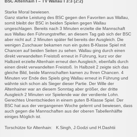
BSC Altenhain I – TV Wallau I 3:3 (2:2)
Starke Moral bewiesen.
Ganz starke Leistung des BSC gegen den Favoriten aus Wallau,
somit bleibt der BSC in beiden Spielen gegen Wallau
ungeschlagen. Bereits nach 3 Minuten erzielte die Mannschaft
aus Wallau den Führungstreffer, an diesem Tag gab sich der BSC
aber nicht auf. 2 Minuten später fiel bereits der Ausgleich. Die
wenigen Zuschauer bekamen nun ein gutes B-Klasse Spiel mit
Chancen auf beiden Seiten zu sehen. Wallau ging durch einen
direkt verwandelten Freistoß erneut in Führung, kurz vor der
Halbzeit erzielte Altenhain erneut den Ausgleich, ebenfalls durch
einen direkt verwandelten Freistoß. In Halbzeit 2 zeigte sich das
gleiche Bild, beide Mannschaften kamen zu Ihren Chancen. 4
Minuten vor Ende des Spiels ging Wallau erneut in Führung und
wähnte sich schon als Sieger dieser Partie. Der Wille der
Altenhainer war an diesem Sonntag aber größer, der dritte
Ausgleich 2 Minuten vor Spielende war der verdiente Lohn.
Gerechtes Unentschieden in einem guten B-Klasse Spiel. Der
BSC hat aus der vergangenen Woche gelernt und bewiesen, dass
auch gegen die Mannschaften aus der oberen Tabellenhälfte
einiges Möglich ist.
Torschütze für Altenhain: K.Singh, J.Godzi und H.Dashtii