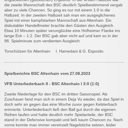
die zweite Mannschaft des BSC deutlich Spielbestimmend vergab
aber zu viele Chancen. So ging es nur mit einem 1:0 in die
Halbzeit. In der zweiten Halbzeit sah man ein ausgeglichenes
Spiel mit einer kampfstarken Mannschaft aus Altenhain. Ein
diskutabler Handelfmeter brachte den Gästen den Ausgleich.
Etwa 10 Minuten später verunglückte eine Hofheimer Flanke ins
lange Eck – 1:2. Der BSC gab aber nicht auf und kam so in der
98. Spielminute zum verdienten Ausgleich.
Torschützen für Altenhain: I. Hamedani & G. Esposito
Spielberichte BSC Altenhain vom 27.08.2023
VFB Unterliederbach II - BSC Altenhain I 3:0 (1:0)
Zweite Niederlage für den BSC im dritten Saisonspiel. Als
Zuschauer fand man sich in einem Deja Vu wieder, da das Spiel in
doch sehr an gegen das eine Woche zuvor gegen Kelsterbach
erinnerte. Unterliederbach ließ den Ball gut durch die eigenen
Reihen laufen und hatte deutlich mehr Spielanteile, der BSC
stand in der Defensive kompakt und ließ kaum Chancen zu. Nach
vorne konnte man immer vereinzelt Nagelstiche setzen, leider